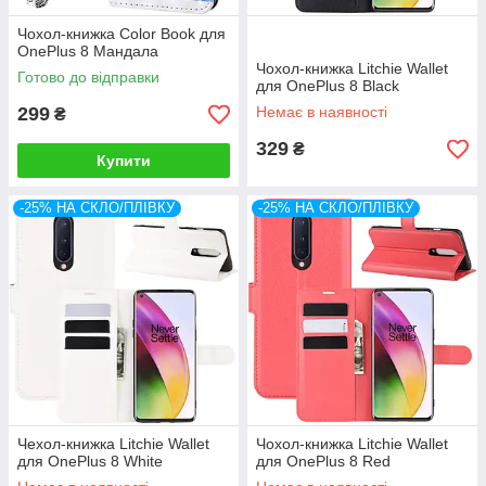
Чохол-книжка Color Book для
OnePlus 8 Мандала
Чохол-книжка Litchie Wallet
Готово до відправки
для OnePlus 8 Black
299
Немає в наявності
₴
329
₴
Купити
-25% НА СКЛО/ПЛІВКУ
-25% НА СКЛО/ПЛІВКУ
Чехол-книжка Litchie Wallet
Чохол-книжка Litchie Wallet
для OnePlus 8 White
для OnePlus 8 Red