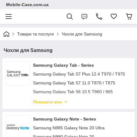
Mobile-Case.com.ua
Товари та послуги
Чохли для Samsung
Чохли для Samsung
Samsung Galaxy Tab - Series
Samsung Galaxy Tab S7 Plus 12.4 T970 / T975
Samsung Galaxy Tab S7 11.0 T870 / T875
Samsung Galaxy Tab S6 10.5 T860 / 865
Samsung Galaxy Tab S6 Lite 10.4 P610 / P615
Показати все
Samsung Galaxy Tab S5E 10.5 / T720
Samsung Galaxy Tab A 10.5 T590 / T595
Samsung Galaxy Note - Series
Samsung Galaxy Tab A 10.1 2019 T510 / T515
Samsung N985 Galaxy Note 20 Ultra
Samsung Galaxy Tab A 8.0 2018 T387
Samsung N980 Galaxy Note 20