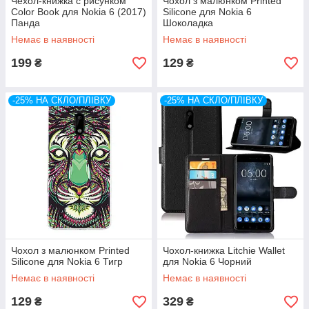
Чехол-книжка с рисунком
Чохол з малюнком Printed
Color Book для Nokia 6 (2017)
Silicone для Nokia 6
Панда
Шоколадка
Немає в наявності
Немає в наявності
199
129
₴
₴
-25% НА СКЛО/ПЛІВКУ
-25% НА СКЛО/ПЛІВКУ
Чохол з малюнком Printed
Чохол-книжка Litchie Wallet
Silicone для Nokia 6 Тигр
для Nokia 6 Чорний
Немає в наявності
Немає в наявності
129
329
₴
₴