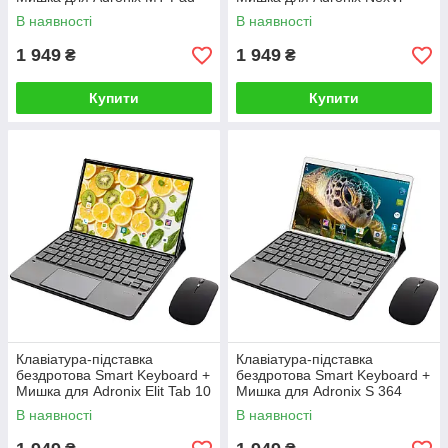
364 Ukr+Eng Black
PRO 8 Ukr+Eng Black
В наявності
В наявності
1 949
1 949
₴
₴
Купити
Купити
Клавіатура-підставка
Клавіатура-підставка
бездротова Smart Keyboard +
бездротова Smart Keyboard +
Мишка для Adronix Elit Tab 10
Мишка для Adronix S 364
Ukr+Eng Black
Ukr+Eng Black
В наявності
В наявності