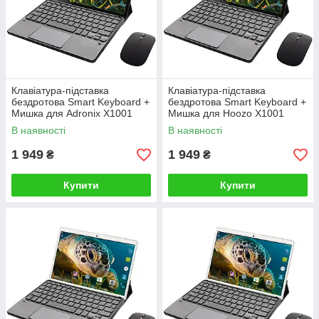
Клавіатура-підставка
Клавіатура-підставка
бездротова Smart Keyboard +
бездротова Smart Keyboard +
Мишка для Adronix X1001
Мишка для Hoozo X1001
Ukr+Eng Black
Ukr+Eng Black
В наявності
В наявності
1 949
1 949
₴
₴
Купити
Купити