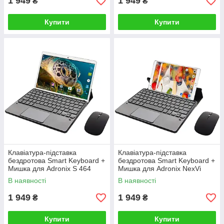
1 949
1 949
₴
₴
Купити
Купити
Клавіатура-підставка
Клавіатура-підставка
бездротова Smart Keyboard +
бездротова Smart Keyboard +
Мишка для Adronix S 464
Мишка для Adronix NexVi
Ukr+Eng Black
PRO 8 Ukr+Eng Black
В наявності
В наявності
1 949
1 949
₴
₴
Купити
Купити