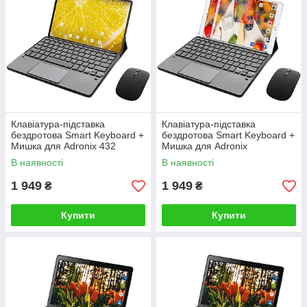
Клавіатура-підставка
Клавіатура-підставка
бездротова Smart Keyboard +
бездротова Smart Keyboard +
Мишка для Adronix 432
Мишка для Adronix
Ukr+Eng Black
MTPad116 Lite Ukr+Eng Black
В наявності
В наявності
1 949
1 949
₴
₴
Купити
Купити