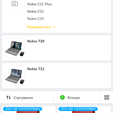
Nokia C21 Plus
Nokia C31
Nokia C22
Nokia C32
Показати все
Nokia C21
Nokia T20
Nokia T21
Сортування
0
Фільтри
-25% НА СКЛО/ПЛІВКУ
-25% НА СКЛО/ПЛІВКУ