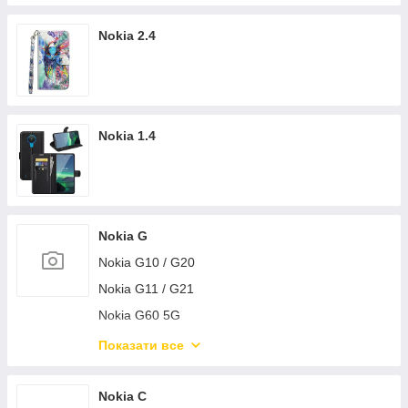
Nokia 2.4
Nokia 1.4
Nokia G
Nokia G10 / G20
Nokia G11 / G21
Nokia G60 5G
Nokia G11 Plus
Показати все
Nokia G42
Nokia G22
Nokia C