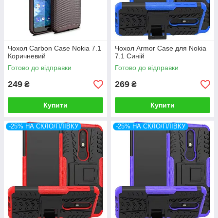
Чохол Carbon Case Nokia 7.1
Чохол Armor Case для Nokia
Коричневий
7.1 Синій
Готово до відправки
Готово до відправки
249
269
₴
₴
Купити
Купити
-25% НА СКЛО/ПЛІВКУ
-25% НА СКЛО/ПЛІВКУ