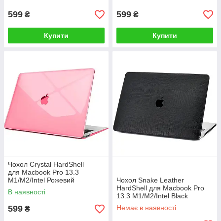
599
599
₴
₴
Купити
Купити
Чохол Crystal HardShell
для Macbook Pro 13.3
M1/M2/Intel Рожевий
Чохол Snake Leather
HardShell для Macbook Pro
В наявності
13.3 M1/M2/Intel Black
599
Немає в наявності
₴