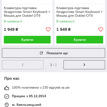
Клавіатура-підставка
Клавіатура-підставка
бездротова Smart Keyboard +
бездротова Smart Keyboard +
Мишка для Oukitel OT8
Мишка для Oukitel OT6
Ukr+Eng Black
Ukr+Eng Black
В наявності
В наявності
1 949
1 949
₴
₴
Купити
Купити
Показати ще
1
/ 2
Про нас
100% позитивних з 230 відгуків за рік
Працює з 05.12.2014
м. Хмельницький