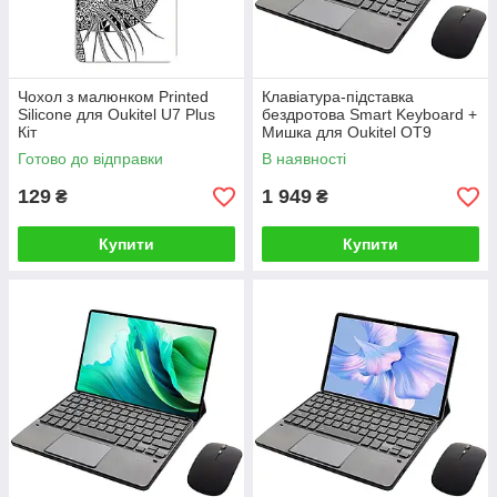
Чохол з малюнком Printed
Клавіатура-підставка
Silicone для Oukitel U7 Plus
бездротова Smart Keyboard +
Кіт
Мишка для Oukitel OT9
Ukr+Eng Black
Готово до відправки
В наявності
129
1 949
₴
₴
Купити
Купити