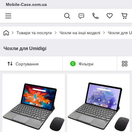
Mobile-Case.com.ua
Товари та послуги
Чохли на інші моделі
Чохли для U
Чохли для Umidigi
Сортування
0
Фільтри