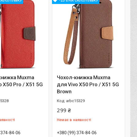
СКЛО/ПЛІВКУ
-25% НА СКЛО/ПЛІВКУ
книжка Muxma
Чохол-книжка Muxma
o X50 Pro / X51 5G
для Vivo X50 Pro / X51 5G
Brown
15328
arbc15329
299 ₴
аявності
Немає в наявності
 374-84-06
+380 (99) 374-84-06