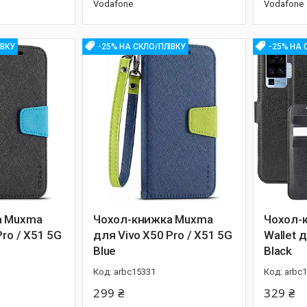
Vodafone
Vodafone
ІВКУ
-25% НА СКЛО/ПЛІВКУ
-25% НА 
а Muxma
Чохол-книжка Muxma
Чохол-к
Pro / X51 5G
для Vivo X50 Pro / X51 5G
Wallet 
Blue
Black
arbc15331
arbc
299 ₴
329 ₴