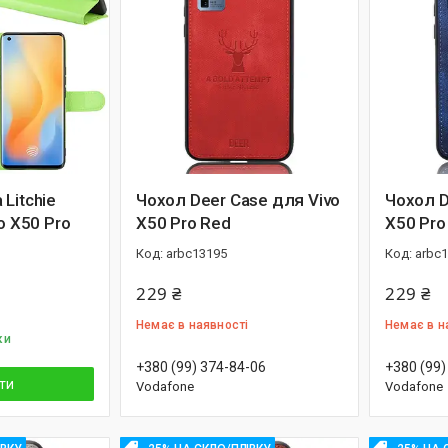
Litchie
Чохол Deer Case для Vivo
Чохол D
o X50 Pro
X50 Pro Red
X50 Pro
arbc13195
arbc
229 ₴
229 ₴
Немає в наявності
Немає в н
ки
+380 (99) 374-84-06
+380 (99)
ти
Vodafone
Vodafone