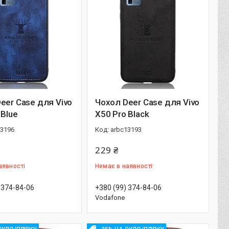
eer Case для Vivo
Чохол Deer Case для Vivo
 Blue
X50 Pro Black
13196
arbc13193
229 ₴
аявності
Немає в наявності
 374-84-06
+380 (99) 374-84-06
Vodafone