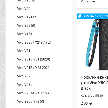
Vivo V20 SE
Vodafone
Vivo V20
-25% НА СКЛО/ПЛ
Vivo V17 Pro
Vivo Y72 5G
Vivo Y15s
Vivo Y33s / Y21s / Y21
Vivo V21
Vivo Y31 / Y51 (2020)
Vivo V21E / Y73 2021
Vivo Y02
Чохол-книжк
для Vivo X50 
Vivo V23e
Black
Vivo V23 5G / S12 5G
arbc15330
Vivo Y36 / Y78 5G
299 ₴