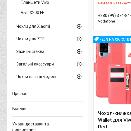
Планшети Vivo
Немає в наявності
Vivo X200 FE
+380 (99) 374-84
Vodafone
Чохли для Xiaomi
Чохли для ZTE
-25% НА СКЛО/ПЛ
Захисні стекла
Загальні аксесуари
Чохли на інші моделі
Про нас
Відгуки
Чохол-книжка 
Wallet для Viv
Умови доставки та
Red
повернення