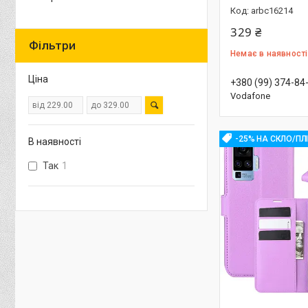
arbc16214
329 ₴
Фільтри
Немає в наявності
Ціна
+380 (99) 374-84
Vodafone
-25% НА СКЛО/ПЛ
В наявності
Так
1