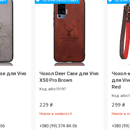
ІВКУ
-25% НА СКЛО/ПЛІВКУ
-25% НА 
se для Vivo
Чохол Deer Case для Vivo
Чохол-
X50 Pro Brown
для Viv
Red
arbc13197
arbc
229 ₴
299 ₴
Немає в наявності
Немає в н
-06
+380 (99) 374-84-06
+380 (99)