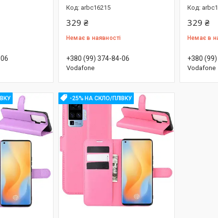
arbc16215
arbc
329 ₴
329 ₴
Немає в наявності
Немає в н
-06
+380 (99) 374-84-06
+380 (99)
Vodafone
Vodafone
ІВКУ
-25% НА СКЛО/ПЛІВКУ