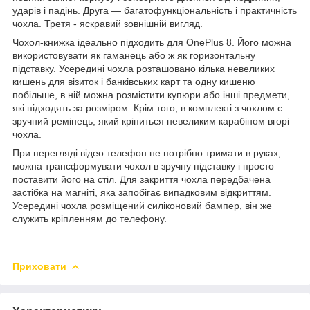
ударів і падінь. Друга ― багатофункціональність і практичність
чохла. Третя - яскравий зовнішній вигляд.
Чохол-книжка ідеально підходить для OnePlus 8. Його можна
використовувати як гаманець або ж як горизонтальну
підставку. Усередині чохла розташовано кілька невеликих
кишень для візиток і банківських карт та одну кишеню
побільше, в ній можна розмістити купюри або інші предмети,
які підходять за розміром. Крім того, в комплекті з чохлом є
зручний ремінець, який кріпиться невеликим карабіном вгорі
чохла.
При перегляді відео телефон не потрібно тримати в руках,
можна трансформувати чохол в зручну підставку і просто
поставити його на стіл. Для закриття чохла передбачена
застібка на магніті, яка запобігає випадковим відкриттям.
Усередині чохла розміщений силіконовий бампер, він же
служить кріпленням до телефону.
Приховати