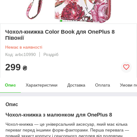
Чохол-книжка Color Book для OnePlus 8
Півонії
Немає в наявності
Код: arbc10990
Роздріб
299
₴
Опис
Характеристики
Доставка
Оплата
Умови п
Опис
Чохол-книжка з малюнком для
OnePlus 8
Чохол-книжка ― це універсальний аксесуар, який має кілька
переваг перед іншими форм-факторами. Перша перевага ―
повний захист корпусу і сенсорного дисплея від подряпин,