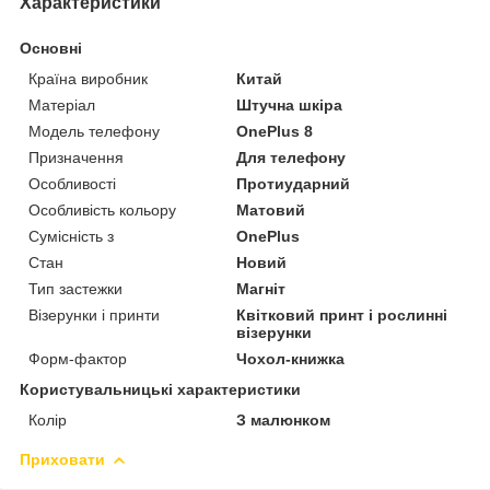
Характеристики
Основні
Країна виробник
Китай
Матеріал
Штучна шкіра
Модель телефону
OnePlus 8
Призначення
Для телефону
Особливості
Протиударний
Особливість кольору
Матовий
Сумісність з
OnePlus
Стан
Новий
Тип застежки
Магніт
Візерунки і принти
Квітковий принт і рослинні
візерунки
Форм-фактор
Чохол-книжка
Користувальницькі характеристики
Колір
З малюнком
Приховати