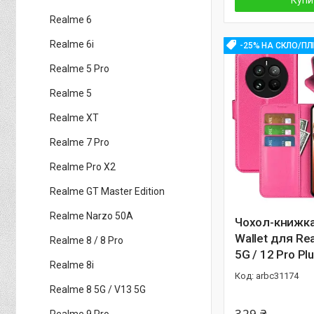
Купи
Realme 6
Realme 6i
-25% НА СКЛО/ПЛ
Realme 5 Pro
Realme 5
Realme XT
Realme 7 Pro
Realme Pro X2
Realme GT Master Edition
Realme Narzo 50A
Чохол-книжка 
Wallet для Re
Realme 8 / 8 Pro
5G / 12 Pro Plus 5
Realme 8i
arbc31174
Realme 8 5G / V13 5G
329 ₴