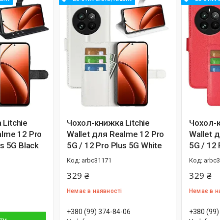
Litchie
Чохол-книжка Litchie
Чохол-к
alme 12 Pro
Wallet для Realme 12 Pro
Wallet 
G​​​​​​​ Black
5G / 12 Pro Plus 5G​​​​​​​ White
5G / 12 Pr
arbc31171
arbc
329 ₴
329 ₴
Немає в наявності
Немає в н
+380 (99) 374-84-06
+380 (99)