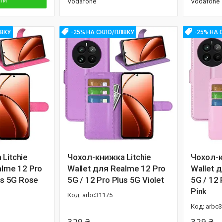
ти
Vodafone
Vodafone
ІВКУ
-25% НА СКЛО/ПЛІВКУ
-25% НА 
Litchie
Чохол-книжка Litchie
Чохол-к
alme 12 Pro
Wallet для Realme 12 Pro
Wallet 
G​​​​​​​ Rose
5G / 12 Pro Plus 5G​​​​​​​ Violet
5G / 12 Pr
Pink
arbc31175
arbc
329 ₴
329 ₴