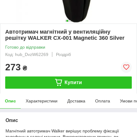
Автотримач магнітний у вентиляційну
решітку WALKER CX-001 Magnetic 360 Silver
Готово до відправки
Код: hub_DvzW62269
Роздріб
273
₴
Купити
Опис
Характеристики
Доставка
Оплата
Умови п
Опис
Магнітний автотримач Walker вирішує проблему фіксації
телефону в салоні машини. Використовуючи тримач, ви