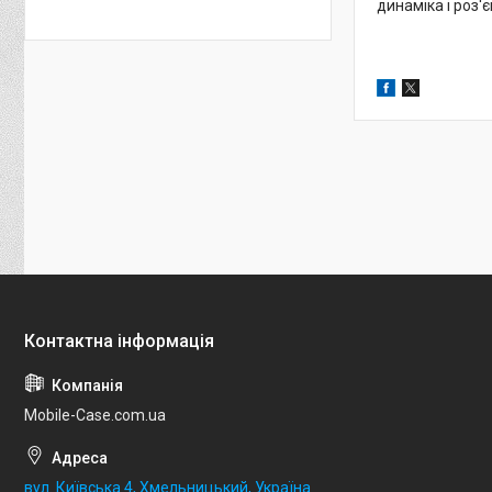
динаміка і роз'
Mobile-Case.com.ua
вул. Київська 4, Хмельницький, Україна