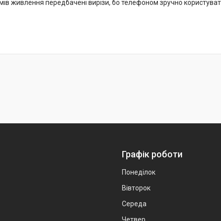
ємів живлення передбачені вирізи, бо телефоном зручно користуват
Графік роботи
Понеділок
Вівторок
Середа
Четвер