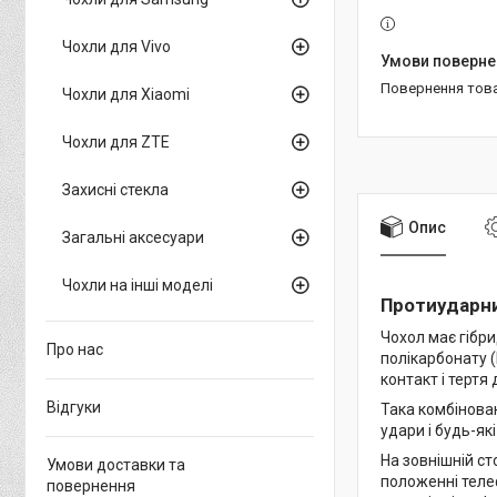
Чохли для Vivo
повернення тов
Чохли для Xiaomi
Чохли для ZTE
Захисні стекла
Опис
Загальні аксесуари
Чохли на інші моделі
Протиударни
Чохол має гібри
Про нас
полікарбонату 
контакт і тертя
Відгуки
Така комбінова
удари і будь-як
На зовнішній ст
Умови доставки та
положенні телеф
повернення