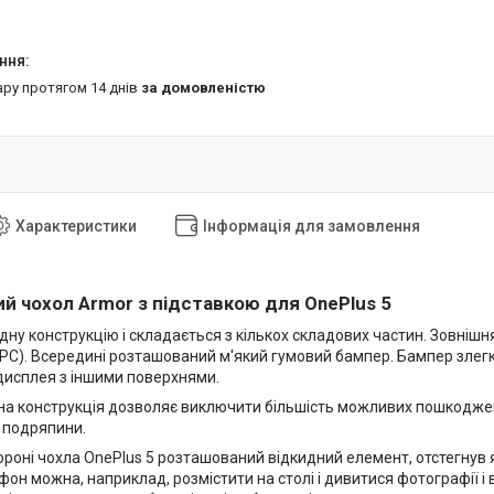
ару протягом 14 днів
за домовленістю
Характеристики
Інформація для замовлення
й чохол Armor з підставкою для OnePlus 5
дну конструкцію і складається з кількох складових частин. Зовнішн
(PC). Всередині розташований м'який гумовий бампер. Бампер злегк
 дисплея з іншими поверхнями.
на конструкція дозволяє виключити більшість можливих пошкоджень
і подряпини.
ороні чохла OnePlus 5 розташований відкидний елемент, отстегнув 
он можна, наприклад, розмістити на столі і дивитися фотографії і в