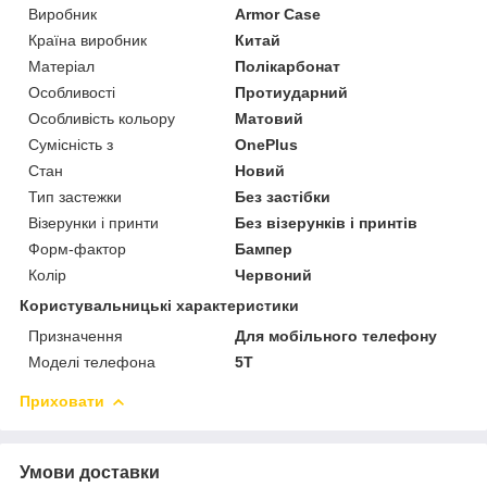
Виробник
Armor Case
Країна виробник
Китай
Матеріал
Полікарбонат
Особливості
Протиударний
Особливість кольору
Матовий
Сумісність з
OnePlus
Стан
Новий
Тип застежки
Без застібки
Візерунки і принти
Без візерунків і принтів
Форм-фактор
Бампер
Колір
Червоний
Користувальницькі характеристики
Призначення
Для мобільного телефону
Моделі телефона
5T
Приховати
Умови доставки