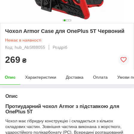
Чохол Armor Case для OnePlus 5T Червоний
Немає в наявності
Код: hub_AbSf88055
Роздріб
269
₴
Опис
Характеристики
Доставка
Оплата
Умови п
Опис
Протиударний чохол Armor з підставкою для
OnePlus 5T
Чохол має гібридну конструкцію і складається з кількох
складових частин. Зовнішня частина виконана з жорсткого,
ударостійкого полікарбонату (PC). Всередині розташований