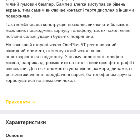
м'який гумовий бампер. Бампер злегка виступає за рівень
екрана, тим самим виключає контакт і тертя дисплея з іншими
поверхнями.
Така комбінована конструкція дозволяє виключити більшість
можливих пошкоджень корпусу телефону, так як чохол легко
поглине сильні удари і будь-які подряпини.
На зовнішній стороні чохла OnePlus 5T розташований
відкидний елемент, отстегнув який чохол легко
перетворюється в підставку. У цьому положенні телефон
можна, наприклад, розмістити на столі і дивитися фотографії і
відеокліпи. Для всіх елементів управління, камери, динаміка і
роз'ємів живлення передбачені вирізи, бо телефоном зручно
користуватися не знімаючи чохол.
Приховати
Характеристики
Основні