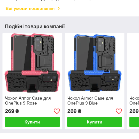
Всі умови повернення
Подібні товари компанії
Чохол Armor Case для
Чохол Armor Case для
Чохо
OnePlus 9 Rose
OnePlus 9 Blue
OneP
269
269
269
₴
₴
Купити
Купити