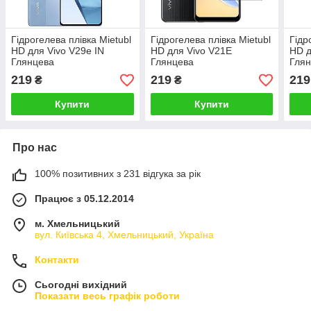
Гідрогелева плівка Mietubl
Гідрогелева плівка Mietubl
Гідр
HD для Vivo V29e IN
HD для Vivo V21E
HD д
Глянцева
Глянцева
Гля
219
219
219
₴
₴
Купити
Купити
Про нас
100% позитивних з 231 відгука за рік
Працює з 05.12.2014
м. Хмельницький
вул. Київська 4, Хмельницький, Україна
Контакти
Сьогодні вихідний
Показати весь графік роботи