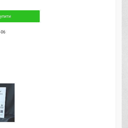
упити
-06