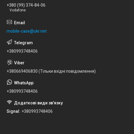
+380 (99) 374-84-06
Vodafone
mobile-case@ukr.net
+380993748406
+380669406830 (Тільки вхідні повідомлення)
+380993748406
Signal
+380993748406