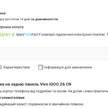
ару протягом 14 днів
за домовленістю
У компанії підключені електронні платежі.
Характеристики
Інформація для замовлення
ка на задню панель Vivo iQOO Z6 CN
ь корпус телефону від подряпин та сколів. На дотик і зовні практич
гелевої плівки:
адійніший захист, порівнюючи зі звичайною плівкою;