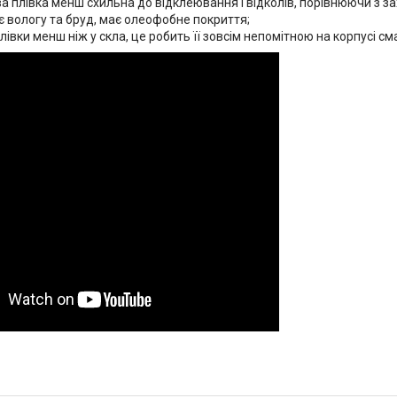
а плівка менш схильна до відклеювання і відколів, порівнюючи з з
 вологу та бруд, має олеофобне покриття;
івки менш ніж у скла, це робить її зовсім непомітною на корпусі см