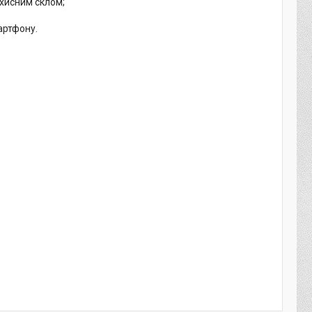
ахисним склом;
артфону.