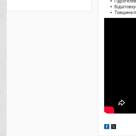
Гідрогелев
Відштовхує
Товщина пл