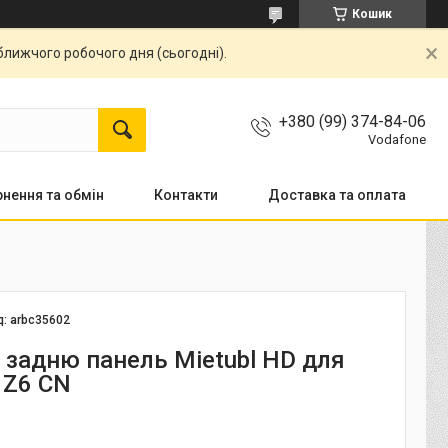
Кошик
ближчого робочого дня (сьогодні).
+380 (99) 374-84-06
Vodafone
нення та обмін
Контакти
Доставка та оплата
д:
arbc35602
а задню панель Mietubl HD для
 Z6 CN