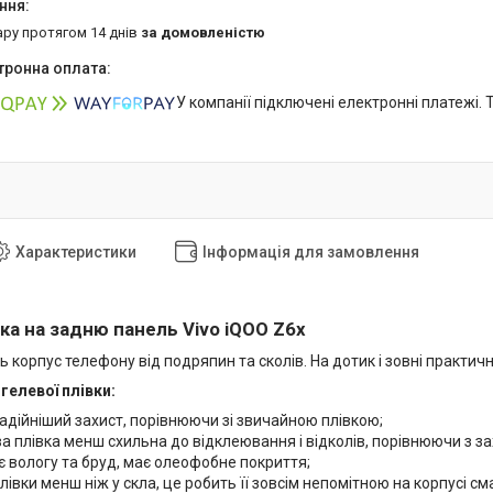
ару протягом 14 днів
за домовленістю
У компанії підключені електронні платежі.
Характеристики
Інформація для замовлення
ка на задню панель Vivo iQOO Z6x
ь корпус телефону від подряпин та сколів. На дотик і зовні практич
гелевої плівки:
адійніший захист, порівнюючи зі звичайною плівкою;
а плівка менш схильна до відклеювання і відколів, порівнюючи з з
 вологу та бруд, має олеофобне покриття;
івки менш ніж у скла, це робить її зовсім непомітною на корпусі см