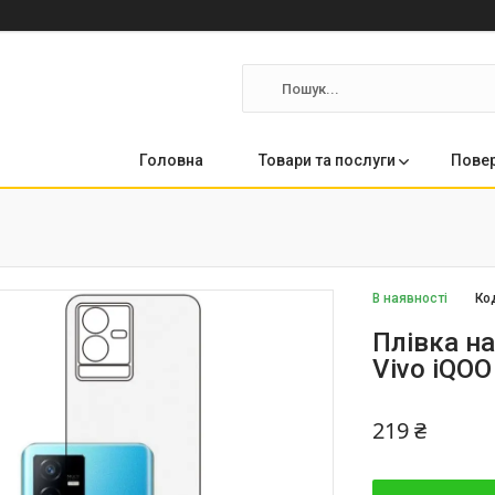
Головна
Товари та послуги
Повер
В наявності
Ко
Плівка н
Vivo iQOO
219 ₴