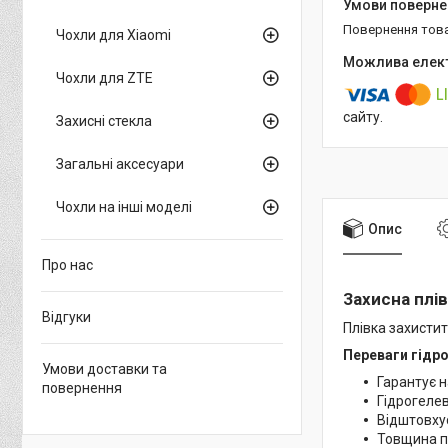
повернення тов
Чохли для Xiaomi
Чохли для ZTE
сайту.
Захисні стекла
Загальні аксесуари
Чохли на інші моделі
Опис
Про нас
Захисна плів
Відгуки
Плівка захистит
Переваги гідро
Умови доставки та
Гарантує н
повернення
Гідрогелев
Відштовхує
Товщина пл