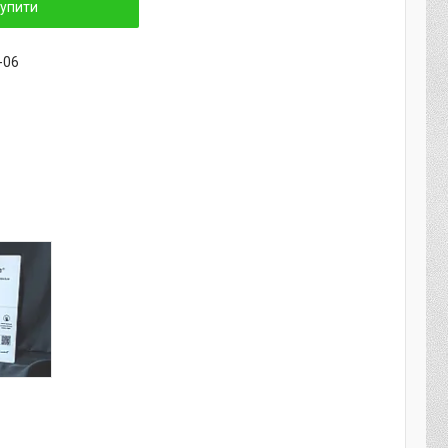
упити
-06