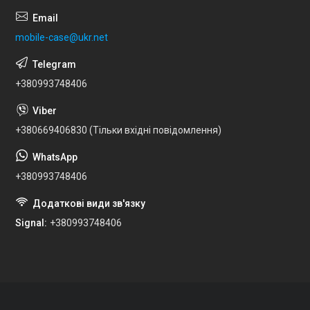
mobile-case@ukr.net
+380993748406
+380669406830 (Тільки вхідні повідомлення)
+380993748406
Signal
+380993748406