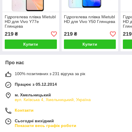
Гідрогелева плівка Mietubl
Гідрогелева плівка Mietubl
Гідр
HD для Vivo Y77e
HD для Vivo Y50 Глянцева
HD д
Глянцева
Гля
219
219
219
₴
₴
Купити
Купити
Про нас
100% позитивних з 231 відгука за рік
Працює з 05.12.2014
м. Хмельницький
вул. Київська 4, Хмельницький, Україна
Контакти
Сьогодні вихідний
Показати весь графік роботи