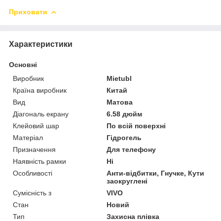
Приховати
Характеристики
Основні
Виробник
Mietubl
Країна виробник
Китай
Вид
Матова
Діагональ екрану
6.58 дюйм
Клейовий шар
По всій поверхні
Матеріал
Гідрогель
Призначення
Для телефону
Наявність рамки
Ні
Особливості
Анти-відбитки, Гнучке, Кути
заокруглені
Сумісність з
VIVO
Стан
Новий
Тип
Захисна плівка