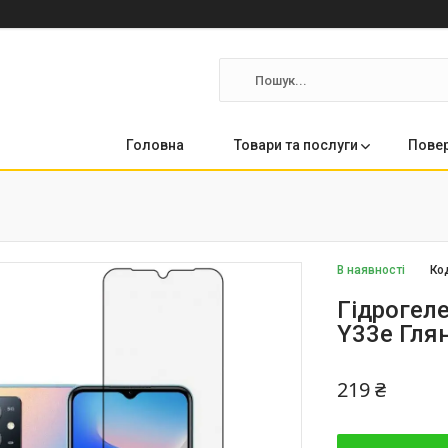
Головна
Товари та послуги
Повер
В наявності
Ко
Гідрогеле
Y33e Гля
219 ₴