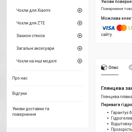
повернення тов
Чохли для Xiaomi
Чохли для ZTE
сайту.
Захисні стекла
Загальні аксесуари
Чохли на інші моделі
Опис
Про нас
Глянцева зах
Відгуки
Глянцева плівка
Переваги гідро
Умови доставки та
Гарантує б
повернення
Гідрогелев
Відштовхує
Прозорість