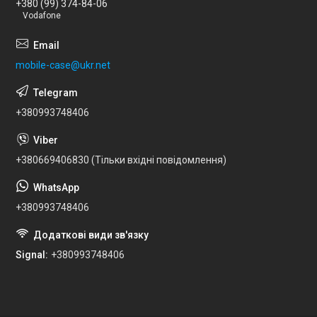
+380 (99) 374-84-06
Vodafone
mobile-case@ukr.net
+380993748406
+380669406830 (Тільки вхідні повідомлення)
+380993748406
Signal
+380993748406