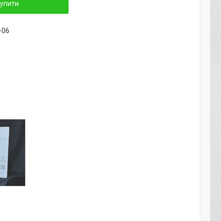
упити
-06