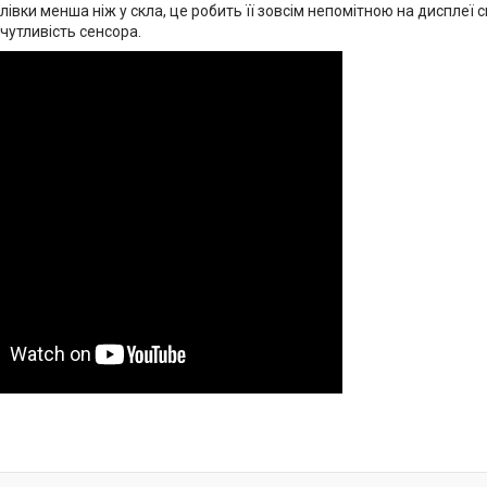
івки менша ніж у скла, це робить її зовсім непомітною на дисплеї 
чутливість сенсора.