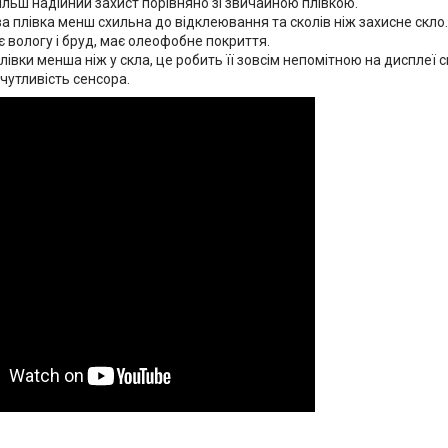
ільш надійний захист порівняно зі звичайною плівкою.
а плівка менш схильна до відклеювання та сколів ніж захисне скло.
 вологу і бруд, має олеофобне покриття.
івки менша ніж у скла, це робить її зовсім непомітною на дисплеї 
чутливість сенсора.