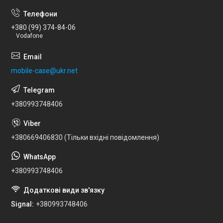
+380 (99) 374-84-06
Vodafone
mobile-case@ukr.net
+380993748406
+380669406830 (Тільки вхідні повідомлення)
+380993748406
Signal
+380993748406