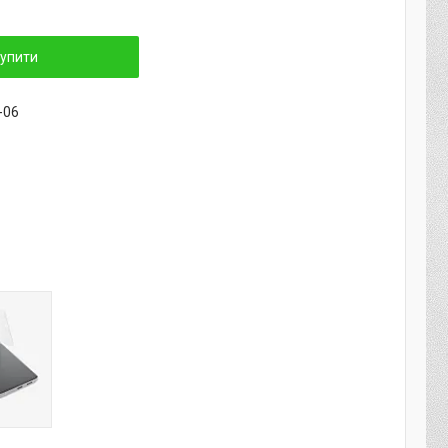
упити
-06