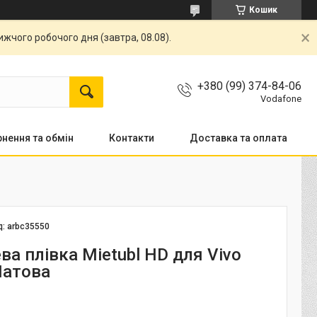
Кошик
жчого робочого дня (завтра, 08.08).
+380 (99) 374-84-06
Vodafone
нення та обмін
Контакти
Доставка та оплата
д:
arbc35550
ва плівка Mietubl HD для Vivo
Матова