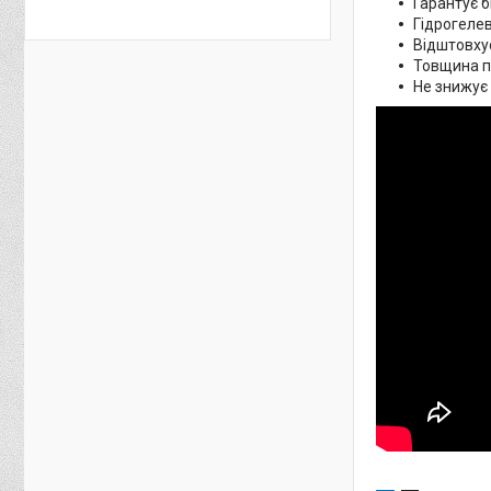
Гарантує б
Гідрогелев
Відштовхує
Товщина пл
Не знижує 