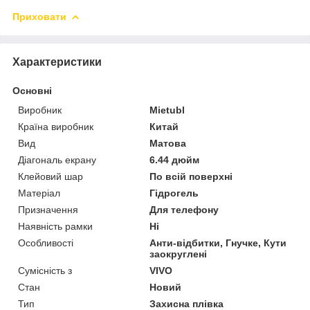
Приховати
Характеристики
Основні
Виробник
Mietubl
Країна виробник
Китай
Вид
Матова
Діагональ екрану
6.44 дюйм
Клейовий шар
По всій поверхні
Матеріал
Гідрогель
Призначення
Для телефону
Наявність рамки
Ні
Особливості
Анти-відбитки, Гнучке, Кути
заокруглені
Сумісність з
VIVO
Стан
Новий
Тип
Захисна плівка