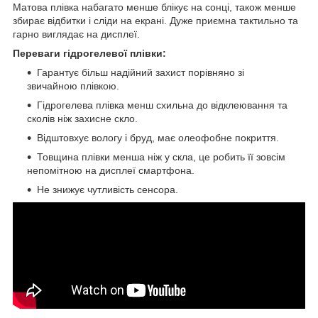
Матова плівка набагато менше блікує на сонці, також менше
збирає відбитки і сліди на екрані. Дуже приємна тактильно та
гарно виглядає на дисплеї.
Переваги гідрогелевої плівки:
Гарантує більш надійний захист порівняно зі
звичайною плівкою.
Гідрогелева плівка менш схильна до відклеювання та
сколів ніж захисне скло.
Відштовхує вологу і бруд, має олеофобне покриття.
Товщина плівки менша ніж у скла, це робить її зовсім
непомітною на дисплеї смартфона.
Не знижує чутливість сенсора.