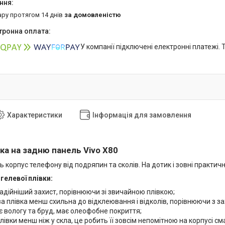
ару протягом 14 днів
за домовленістю
У компанії підключені електронні платежі.
Характеристики
Інформація для замовлення
ка на задню панель Vivo X80
ь корпус телефону від подряпин та сколів. На дотик і зовні практич
гелевої плівки:
адійніший захист, порівнюючи зі звичайною плівкою;
а плівка менш схильна до відклеювання і відколів, порівнюючи з з
 вологу та бруд, має олеофобне покриття;
івки менш ніж у скла, це робить її зовсім непомітною на корпусі см