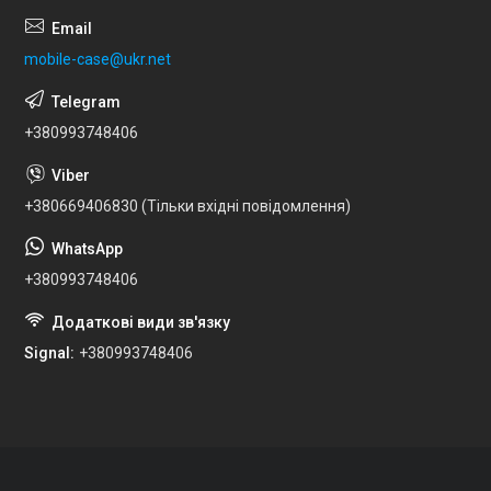
mobile-case@ukr.net
+380993748406
+380669406830 (Тільки вхідні повідомлення)
+380993748406
Signal
+380993748406