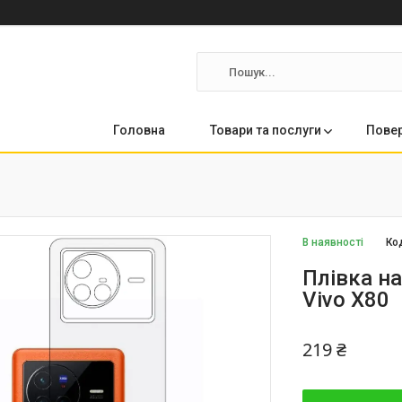
Головна
Товари та послуги
Повер
В наявності
Ко
Плівка н
Vivo X80
219 ₴