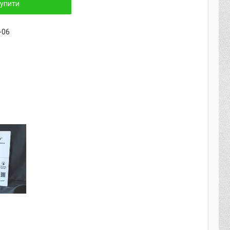
упити
-06