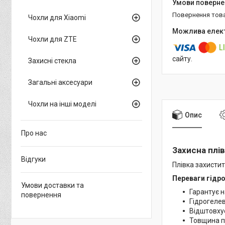
повернення тов
Чохли для Xiaomi
Чохли для ZTE
сайту.
Захисні стекла
Загальні аксесуари
Чохли на інші моделі
Опис
Про нас
Захисна плів
Відгуки
Плівка захистит
Переваги гідро
Умови доставки та
Гарантує н
повернення
Гідрогелев
Відштовхує
Товщина пл