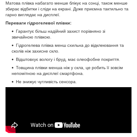
Матова плівка набагато менше блікує на сонці, також менше
збирає відбитки і сліди на екрані. Дуже приємна тактильно та
гарно виглядає на дисплеї.
Переваги гідрогелевої плівки:
Гарантує більш надійний захист порівняно зі
звичайною плівкою.
Гідрогелева плівка менш схильна до відклеювання та
сколів ніж захисне скло.
Відштовхує вологу і бруд, має олеофобне покриття.
Товщина плівки менша ніж у скла, це робить її зовсім
непомітною на дисплеї смартфона.
Не знижує чутливість сенсора.