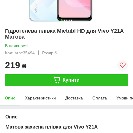
Гідрогелева плівка Mietubl HD для Vivo Y21A
Матова
В наявності
Код: arbc35494
Роздріб
219
₴
Купити
Опис
Характеристики
Доставка
Оплата
Умови п
Опис
Матова захисна плівка для Vivo Y21A