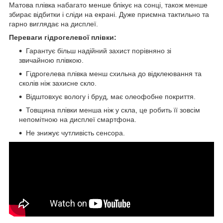
Матова плівка набагато менше блікує на сонці, також менше
збирає відбитки і сліди на екрані. Дуже приємна тактильно та
гарно виглядає на дисплеї.
Переваги гідрогелевої плівки:
Гарантує більш надійний захист порівняно зі
звичайною плівкою.
Гідрогелева плівка менш схильна до відклеювання та
сколів ніж захисне скло.
Відштовхує вологу і бруд, має олеофобне покриття.
Товщина плівки менша ніж у скла, це робить її зовсім
непомітною на дисплеї смартфона.
Не знижує чутливість сенсора.