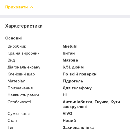
Приховати
Характеристики
Основні
Виробник
Mietubl
Країна виробник
Китай
Вид
Матова
Діагональ екрану
6.51 дюйм
Клейовий шар
По всій поверхні
Матеріал
Гідрогель
Призначення
Для телефону
Наявність рамки
Ні
Особливості
Анти-відбитки, Гнучке, Кути
заокруглені
Сумісність з
VIVO
Стан
Новий
Тип
Захисна плівка