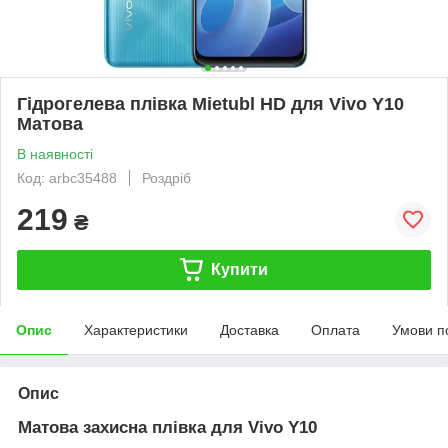
Гідрогелева плівка Mietubl HD для Vivo Y10
Матова
В наявності
Код: arbc35488
Роздріб
219
₴
Купити
Опис
Характеристики
Доставка
Оплата
Умови п
Опис
Матова захисна плівка для Vivo Y10