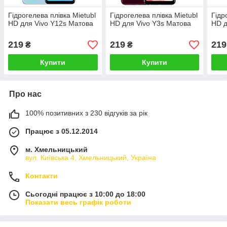
Гідрогелева плівка Mietubl
Гідрогелева плівка Mietubl
Гідр
HD для Vivo Y12s Матова
HD для Vivo Y3s Матова
HD д
219
219
219
₴
₴
Купити
Купити
Про нас
100% позитивних з 230 відгуків за рік
Працює з 05.12.2014
м. Хмельницький
вул. Київська 4, Хмельницький, Україна
Контакти
Сьогодні працює з 10:00 до 18:00
Показати весь графік роботи