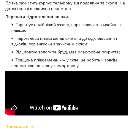
Плівка захистить корпус телефону від подряпин та сколів. На
дотик і зовні практично непомітна.
Переваги гідрогелевої плівки:
Гарантує надійніший захист, порівнюючи зі звичайною
плівкою;
Гідрогелева плівка менш схильна до відклеювання і
відколів, порівнюючи з захисним склом;
Відштовхує вологу та бруд, має олеофобне покриття;
Товщина плівки менш ніж у скла, це робить її зовсім
непомітною на корпусі смартфону.
Приховати