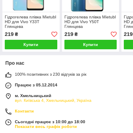
Гідрогелева плівка Mietubl
Гідрогелева плівка Mietubl
Гідр
HD для Vivo Y33T
HD для Vivo Y50T
HD д
Глянцева
Глянцева
Гля
219
219
219
₴
₴
Купити
Купити
Про нас
100% позитивних з 230 відгуків за рік
Працює з 05.12.2014
м. Хмельницький
вул. Київська 4, Хмельницький, Україна
Контакти
Сьогодні працює з 10:00 до 18:00
Показати весь графік роботи