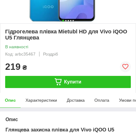
Гідрогелева плівка Mietubl HD для Vivo iQOO
U5 Глянцева
В наявності
Код: arbc35467
Роздріб
219
₴
Купити
Опис
Характеристики
Доставка
Оплата
Умови п
Опис
Глянцева захисна плівка для Vivo iQOO U5