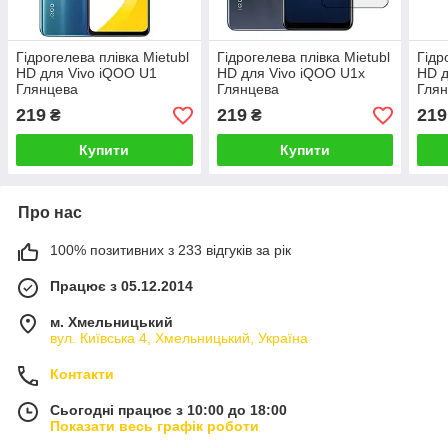
Гідрогелева плівка Mietubl
Гідрогелева плівка Mietubl
Гідр
HD для Vivo iQOO U1
HD для Vivo iQOO U1x
HD д
Глянцева
Глянцева
Гля
219
219
219
₴
₴
Купити
Купити
Про нас
100% позитивних з 233 відгуків за рік
Працює з 05.12.2014
м. Хмельницький
вул. Київська 4, Хмельницький, Україна
Контакти
Сьогодні працює з 10:00 до 18:00
Показати весь графік роботи