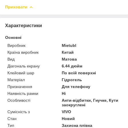
Приховати
Характеристики
Основні
Виробник
Mietubl
Країна виробник
Китай
Вид
Матова
Діагональ екрану
6.44 дюйм
Клейовий шар
По всій поверхні
Матеріал
Гідрогель
Призначення
Для телефону
Наявність рамки
Ні
Особливості
Анти-відбитки, Гнучке, Кути
заокруглені
Сумісність з
VIVO
Стан
Новий
Тип
Захисна плівка