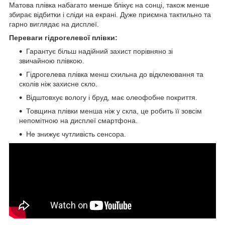
Матова плівка набагато менше блікує на сонці, також менше
збирає відбитки і сліди на екрані. Дуже приємна тактильно та
гарно виглядає на дисплеї.
Переваги гідрогелевої плівки:
Гарантує більш надійний захист порівняно зі
звичайною плівкою.
Гідрогелева плівка менш схильна до відклеювання та
сколів ніж захисне скло.
Відштовхує вологу і бруд, має олеофобне покриття.
Товщина плівки менша ніж у скла, це робить її зовсім
непомітною на дисплеї смартфона.
Не знижує чутливість сенсора.