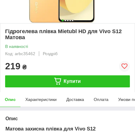
Гідрогелева плівка Mietubl HD для Vivo S12
Матова
В наявності
Код: arbc35462
Роздріб
219
₴
Купити
Опис
Характеристики
Доставка
Оплата
Умови п
Опис
Матова захисна плівка для Vivo S12