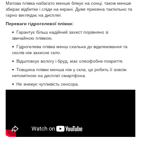
Матова плівка набагато менше блікує на сонці, також менше
збирає відбитки і сліди на екрані. Дуже приємна тактильно та
гарно виглядає на дисплеї.
Переваги гідрогелевої плівки:
Гарантує більш надійний захист порівняно зі
звичайною плівкою.
Гідрогелева плівка менш схильна до відклеювання та
сколів ніж захисне скло.
Відштовхує вологу і бруд, має олеофобне покриття.
Товщина плівки менша ніж у скла, це робить її зовсім
непомітною на дисплеї смартфона.
Не знижує чутливість сенсора.