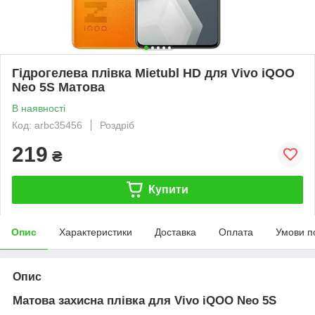
Гідрогелева плівка Mietubl HD для Vivo iQOO
Neo 5S Матова
В наявності
Код: arbc35456
Роздріб
219
₴
Купити
Опис
Характеристики
Доставка
Оплата
Умови п
Опис
Матова захисна плівка для Vivo iQOO Neo 5S