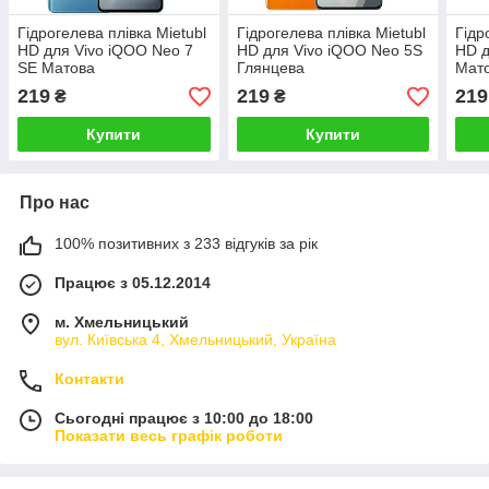
Гідрогелева плівка Mietubl
Гідрогелева плівка Mietubl
Гідр
HD для Vivo iQOO Neo 7
HD для Vivo iQOO Neo 5S
HD д
SE Матова
Глянцева
Мат
219
219
219
₴
₴
Купити
Купити
Про нас
100% позитивних з 233 відгуків за рік
Працює з 05.12.2014
м. Хмельницький
вул. Київська 4, Хмельницький, Україна
Контакти
Сьогодні працює з 10:00 до 18:00
Показати весь графік роботи