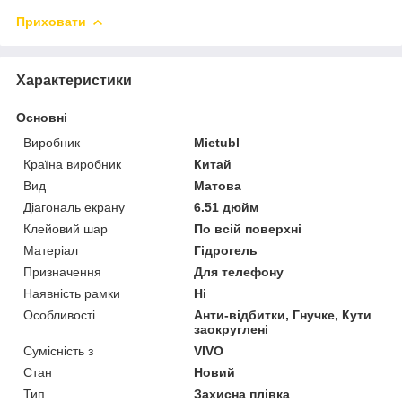
Приховати
Характеристики
Основні
Виробник
Mietubl
Країна виробник
Китай
Вид
Матова
Діагональ екрану
6.51 дюйм
Клейовий шар
По всій поверхні
Матеріал
Гідрогель
Призначення
Для телефону
Наявність рамки
Ні
Особливості
Анти-відбитки, Гнучке, Кути
заокруглені
Сумісність з
VIVO
Стан
Новий
Тип
Захисна плівка