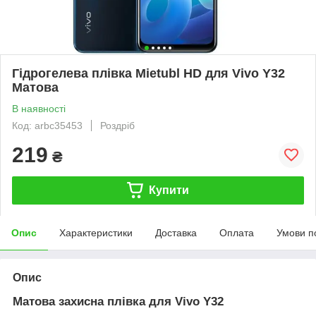
Гідрогелева плівка Mietubl HD для Vivo Y32
Матова
В наявності
Код: arbc35453
Роздріб
219
₴
Купити
Опис
Характеристики
Доставка
Оплата
Умови п
Опис
Матова захисна плівка для Vivo Y32