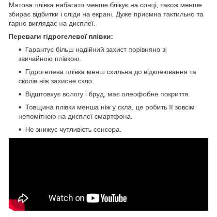
Матова плівка набагато менше блікує на сонці, також менше
збирає відбитки і сліди на екрані. Дуже приємна тактильно та
гарно виглядає на дисплеї.
Переваги гідрогелевої плівки:
Гарантує більш надійний захист порівняно зі
звичайною плівкою.
Гідрогелева плівка менш схильна до відклеювання та
сколів ніж захисне скло.
Відштовхує вологу і бруд, має олеофобне покриття.
Товщина плівки менша ніж у скла, це робить її зовсім
непомітною на дисплеї смартфона.
Не знижує чутливість сенсора.