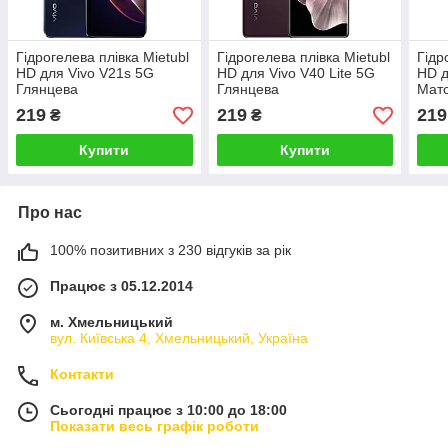
Гідрогелева плівка Mietubl
Гідрогелева плівка Mietubl
Гідр
HD для Vivo V21s 5G
HD для Vivo V40 Lite 5G
HD д
Глянцева
Глянцева
Мат
219
219
219
₴
₴
Купити
Купити
Про нас
100% позитивних з 230 відгуків за рік
Працює з 05.12.2014
м. Хмельницький
вул. Київська 4, Хмельницький, Україна
Контакти
Сьогодні працює з 10:00 до 18:00
Показати весь графік роботи