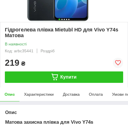
Гідрогелева плівка Mietubl HD для Vivo Y74s
Матова
В наявності
Код: arbc35441
Роздріб
219
₴
Купити
Опис
Характеристики
Доставка
Оплата
Умови п
Опис
Матова захисна плівка для Vivo Y74s