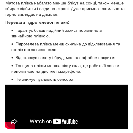
Матова плівка набагато менше блікує на сонці, також менше
збирає відбитки і сліди на екрані. Дуже приємна тактильно та
гарно виглядає на дисплеї.
Переваги гідрогелевої плівки:
Гарантує більш надійний захист порівняно зі
звичайною плівкою.
Гідрогелева плівка менш схильна до відклеювання та
сколів ніж захисне скло.
Відштовхує вологу і бруд, має олеофобне покриття.
Товщина плівки менша ніж у скла, це робить її зовсім
непомітною на дисплеї смартфона.
Не знижує чутливість сенсора.