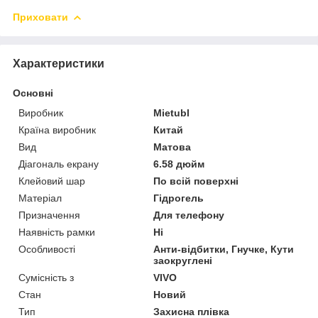
Приховати
Характеристики
Основні
Виробник
Mietubl
Країна виробник
Китай
Вид
Матова
Діагональ екрану
6.58 дюйм
Клейовий шар
По всій поверхні
Матеріал
Гідрогель
Призначення
Для телефону
Наявність рамки
Ні
Особливості
Анти-відбитки, Гнучке, Кути
заокруглені
Сумісність з
VIVO
Стан
Новий
Тип
Захисна плівка