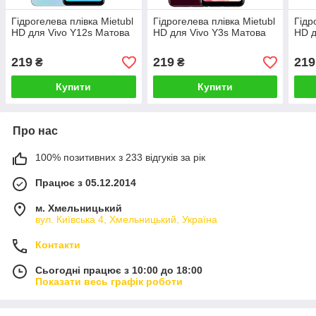
Гідрогелева плівка Mietubl
Гідрогелева плівка Mietubl
Гідр
HD для Vivo Y12s Матова
HD для Vivo Y3s Матова
HD д
219
219
219
₴
₴
Купити
Купити
Про нас
100% позитивних з 233 відгуків за рік
Працює з 05.12.2014
м. Хмельницький
вул. Київська 4, Хмельницький, Україна
Контакти
Сьогодні працює з 10:00 до 18:00
Показати весь графік роботи