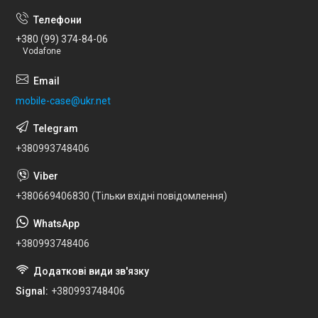
+380 (99) 374-84-06
Vodafone
mobile-case@ukr.net
+380993748406
+380669406830 (Тільки вхідні повідомлення)
+380993748406
Signal
+380993748406