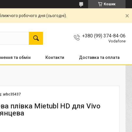
Кошик
ближчого робочого дня (сьогодні).
+380 (99) 374-84-06
Vodafone
нення та обмін
Контакти
Доставка та оплата
д:
arbc35437
ва плівка Mietubl HD для Vivo
лянцева