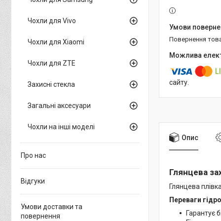
Чохли для Vivo
повернення тов
Чохли для Xiaomi
Чохли для ZTE
сайту.
Захисні стекла
Загальні аксесуари
Чохли на інші моделі
Опис
Про нас
Глянцева зах
Відгуки
Глянцева плівка
Переваги гідро
Умови доставки та
Гарантує б
повернення