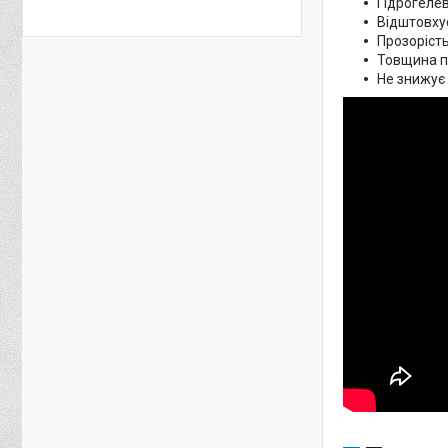
Гідрогелев
Відштовхує
Прозорість
Товщина пл
Не знижує 