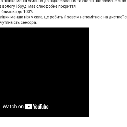
а плівка менш схильна до відклеювання та сколів ніж захисне скло.
 вологу і бруд, має олеофобне покриття.
 близька до 100%.
івки менша ніж у скла, це робить її зовсім непомітною на дисплеї 
чутливість сенсора.