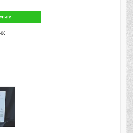
упити
-06