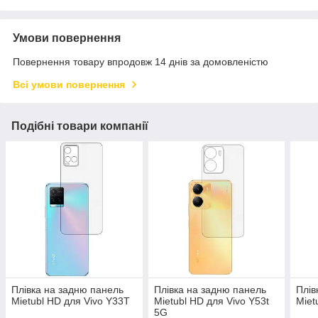
Умови повернення
Повернення товару впродовж 14 днів за домовленістю
Всі умови повернення
Подібні товари компанії
Плівка на задню панель
Плівка на задню панель
Плів
Mietubl HD для Vivo Y33T
Mietubl HD для Vivo Y53t
Miet
5G