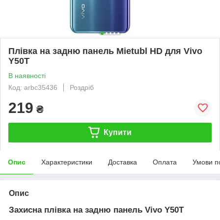
Плівка на задню панель Mietubl HD для Vivo
Y50T
В наявності
Код: arbc35436
Роздріб
219
₴
Купити
Опис
Характеристики
Доставка
Оплата
Умови п
Опис
Захисна плівка на задню панель Vivo Y50T