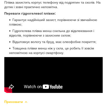
Плівка захистить корпус телефону від подряпин та сколів. На
дотик і зовні практично непомітна.
Переваги гідрогелевої плівки:
Гарантує надійніший захист, порівнюючи зі звичайною
плівкою;
Гідрогелева плівка менш схильна до відклеювання і
відколів, порівнюючи з захисним склом;
Відштовхує вологу та бруд, має олеофобне покриття;
Товщина плівки менш ніж у скла, це робить її зовсім
непомітною на корпусі смартфону.
Приховати