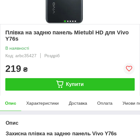
Плівка на задню панель Mietubl HD для Vivo
Y76s
В наявності
Код: arbc35427
Роздріб
219
₴
Купити
Опис
Характеристики
Доставка
Оплата
Умови п
Опис
Захисна плівка на задню панель Vivo Y76s