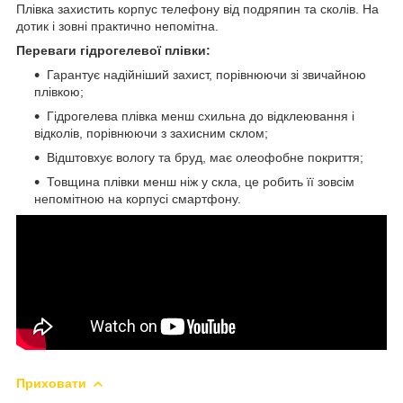
Плівка захистить корпус телефону від подряпин та сколів. На
дотик і зовні практично непомітна.
Переваги гідрогелевої плівки:
Гарантує надійніший захист, порівнюючи зі звичайною
плівкою;
Гідрогелева плівка менш схильна до відклеювання і
відколів, порівнюючи з захисним склом;
Відштовхує вологу та бруд, має олеофобне покриття;
Товщина плівки менш ніж у скла, це робить її зовсім
непомітною на корпусі смартфону.
Приховати