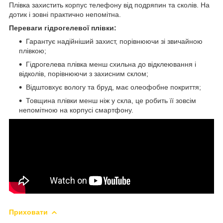
Плівка захистить корпус телефону від подряпин та сколів. На
дотик і зовні практично непомітна.
Переваги гідрогелевої плівки:
Гарантує надійніший захист, порівнюючи зі звичайною
плівкою;
Гідрогелева плівка менш схильна до відклеювання і
відколів, порівнюючи з захисним склом;
Відштовхує вологу та бруд, має олеофобне покриття;
Товщина плівки менш ніж у скла, це робить її зовсім
непомітною на корпусі смартфону.
Приховати