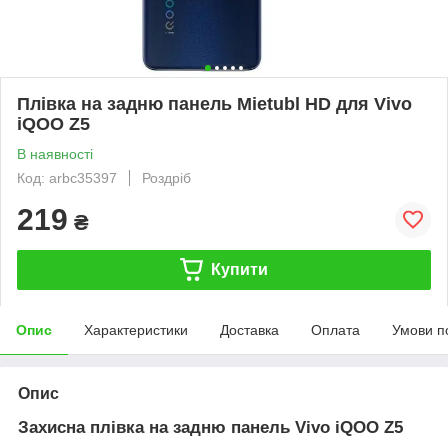
Плівка на задню панель Mietubl HD для Vivo
iQOO Z5
В наявності
Код: arbc35397
Роздріб
219
₴
Купити
Опис
Характеристики
Доставка
Оплата
Умови п
Опис
Захисна плівка на задню панель Vivo iQOO Z5