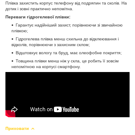
Плівка захистить корпус телефону від подряпин та сколів. На
дотик і зовні практично непомітна.
Переваги гідрогелевої плівки:
Гарантує надійніший захист, порівнюючи зі звичайною
плівкою;
Гідрогелева плівка менш схильна до відклеювання і
відколів, порівнюючи з захисним склом;
Відштовхує вологу та бруд, має олеофобне покриття;
Товщина плівки менш ніж у скла, це робить її зовсім
непомітною на корпусі смартфону.
Приховати