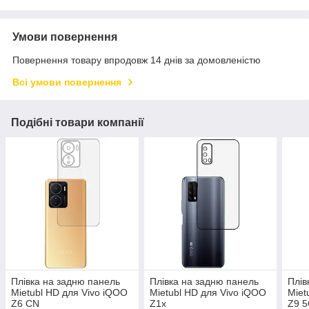
Умови повернення
Повернення товару впродовж 14 днів за домовленістю
Всі умови повернення
Подібні товари компанії
Плівка на задню панель
Плівка на задню панель
Плів
Mietubl HD для Vivo iQOO
Mietubl HD для Vivo iQOO
Miet
Z6 CN
Z1x
Z9 