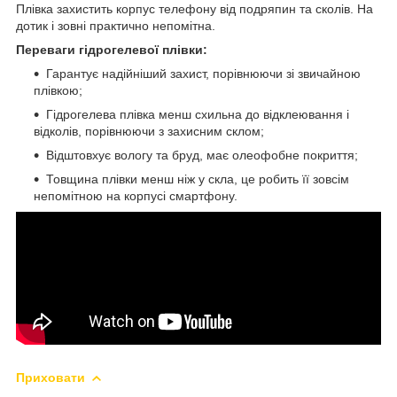
Плівка захистить корпус телефону від подряпин та сколів. На
дотик і зовні практично непомітна.
Переваги гідрогелевої плівки:
Гарантує надійніший захист, порівнюючи зі звичайною
плівкою;
Гідрогелева плівка менш схильна до відклеювання і
відколів, порівнюючи з захисним склом;
Відштовхує вологу та бруд, має олеофобне покриття;
Товщина плівки менш ніж у скла, це робить її зовсім
непомітною на корпусі смартфону.
Приховати