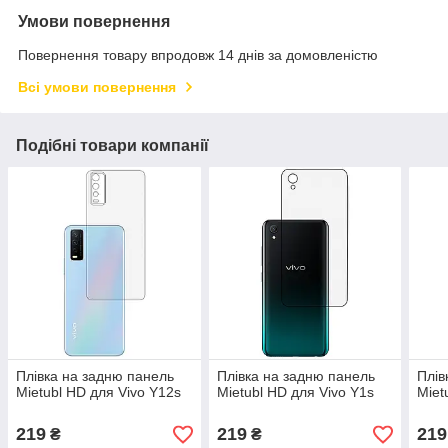
Умови повернення
Повернення товару впродовж 14 днів за домовленістю
Всі умови повернення
Подібні товари компанії
Плівка на задню панель
Плівка на задню панель
Плів
Mietubl HD для Vivo Y12s
Mietubl HD для Vivo Y1s
Miet
219
219
219
₴
₴