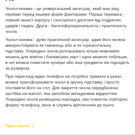
Чохол-книжка - це універсальний аксесуар, який має ряд
переваг перед іншими форм-факторами. Перша перевага -
повний захист корпусу і сенсорного дисплея від подряпин,
ударів і падінь. Друга - багатофункціональність і практичність
чохла.
Чохол-книжка - дуже практичний аксесуар, адже його можна
використовувати як гаманець або ж як горизонтальну
підставку. Усередині чохла розташовано кілька невеликих
кишень для візиток і банківських карт і одна кишеня побільше,
в неї можна помістити купюри або інші предмети які підходять
за розміром.
При перегляді відео телефон не потрібно тримати в руках,
можна трансформувати чохол в зручну підставку і просто
поставити його на стіл. Для закриття чохла передбачена
застібка на магніті, яка запобігає випадковим відкриттям.
Усередині чохла розміщена накладка, яка повністю повторює
форму телефону, вона ж служить кріпленням до нього.
Приховати