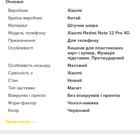
Основні
Виробник
Xiaomi
Країна виробник
Китай
Матеріал
Штучна шкіра
Модель телефону
Xiaomi Redmi Note 12 Pro 4G
Призначення
Для телефону
Особливості
Кишеня для пластикових
карт і купюр, Функція
підставки, Протиударний
Особливість кольору
Матовий
Сумісність з
Xiaomi
Стан
Новий
Тип застежки
Магніт
Візерунки і принти
Без візерунків і принтів
Форм-фактор
Чохол-книжка
Колір
Червоний
Приховати