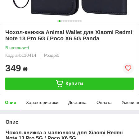
Чохол-книжка Animal Wallet для Xiaomi Redmi
Note 13 Pro 5G / Poco X6 5G Panda
В наявності
Код: arbc30414
Роздріб
349
₴
Купити
Опис
Характеристики
Доставка
Оплата
Умови п
Опис
Чохол-книжка з малюнком для Xiaomi
Redmi
Note 13 Pro 5G / Poco X6 5G