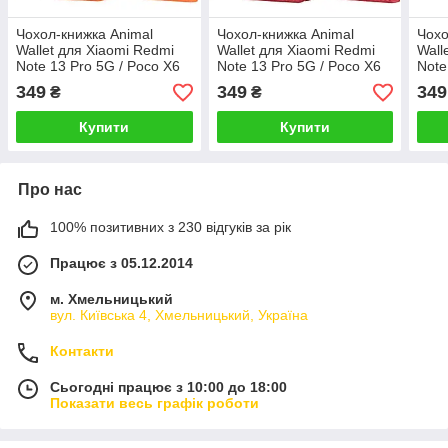
Чохол-книжка Animal
Чохол-книжка Animal
Чохо
Wallet для Xiaomi Redmi
Wallet для Xiaomi Redmi
Wall
Note 13 Pro 5G / Poco X6
Note 13 Pro 5G / Poco X6
Note
5G Frog
5G Cat
5G R
349
349
349
₴
₴
Купити
Купити
Про нас
100% позитивних з 230 відгуків за рік
Працює з 05.12.2014
м. Хмельницький
вул. Київська 4, Хмельницький, Україна
Контакти
Сьогодні працює з 10:00 до 18:00
Показати весь графік роботи