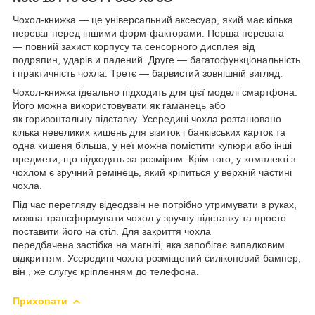
Чохол-книжка — це універсальний аксесуар, який має кілька
переваг перед іншими форм-факторами. Перша перевага
— повний захист корпусу та сенсорного дисплея від
подряпин, ударів и падений. Друге — багатофункціональність
і практичність чохла. Третє — барвистий зовнішній вигляд.
Чохол-книжка ідеально підходить для цієї моделі смартфона.
Його можна використовувати як гаманець або
як горизонтальну підставку. Усередині чохла розташовано
кілька невеликих кишень для візиток і банківських карток та
одна кишеня більша, у неї можна помістити купюри або інші
предмети, що підходять за розміром. Крім того, у комплекті з
чохлом є зручний ремінець, який кріпиться у верхній частині
чохла.
Під час перегляду відеодзвін не потрібно утримувати в руках,
можна трансформувати чохол у зручну підставку та просто
поставити його на стіл. Для закриття чохла
передбачена застібка на магніті, яка запобігає випадковим
відкриттям. Усередині чохла розміщений силіконовий бампер,
він , же слугує кріпленням до телефона.
Приховати