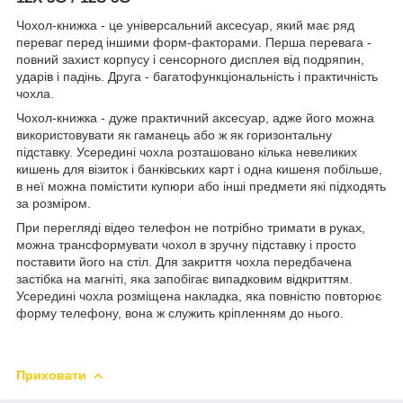
Чохол-книжка - це універсальний аксесуар, який має ряд
переваг перед іншими форм-факторами. Перша перевага -
повний захист корпусу і сенсорного дисплея від подряпин,
ударів і падінь. Друга - багатофункціональність і практичність
чохла.
Чохол-книжка - дуже практичний аксесуар, адже його можна
використовувати як гаманець або ж як горизонтальну
підставку. Усередині чохла розташовано кілька невеликих
кишень для візиток і банківських карт і одна кишеня побільше,
в неї можна помістити купюри або інші предмети які підходять
за розміром.
При перегляді відео телефон не потрібно тримати в руках,
можна трансформувати чохол в зручну підставку і просто
поставити його на стіл. Для закриття чохла передбачена
застібка на магніті, яка запобігає випадковим відкриттям.
Усередині чохла розміщена накладка, яка повністю повторює
форму телефону, вона ж служить кріпленням до нього.
Приховати