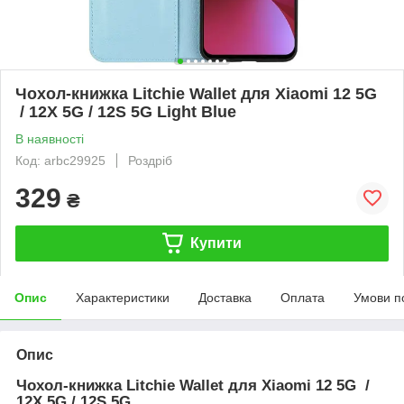
Чохол-книжка Litchie Wallet для Xiaomi 12 5G
/ 12X 5G / 12S 5G Light Blue
В наявності
Код: arbc29925
Роздріб
329
₴
Купити
Опис
Характеристики
Доставка
Оплата
Умови п
Опис
Чохол-книжка Litchie Wallet для
Xiaomi 12 5G /
12X 5G / 12S 5G