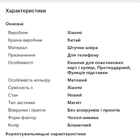
Характеристики
Основні
Виробник
Xiaomi
Країна виробник
Китай
Матеріал
Штучна шкіра
Призначення
Для телефону
Особливості
Кишеня для пластикових
карт і купюр, Протиударний,
Функція підставки
Особливість кольору
Матовий
Сумісність з
Xiaomi
Стан
Новий
Тип застежки
Магніт
Візерунки і принти
Без візерунків і принтів
Форм-фактор
Чохол-книжка
Колір
Блакитний
Користувальницькі характеристики