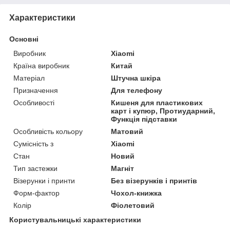
Характеристики
Основні
Виробник
Xiaomi
Країна виробник
Китай
Матеріал
Штучна шкіра
Призначення
Для телефону
Особливості
Кишеня для пластикових
карт і купюр, Протиударний,
Функція підставки
Особливість кольору
Матовий
Сумісність з
Xiaomi
Стан
Новий
Тип застежки
Магніт
Візерунки і принти
Без візерунків і принтів
Форм-фактор
Чохол-книжка
Колір
Фіолетовий
Користувальницькі характеристики