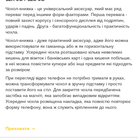
Чохол-книжка - це універсальний аксесуар, який має ряд
переваг перед іншими форм-факторами. Перша перевага -
повний захист корпусу і сенсорного дисплея від подряпин,
ударів і падінь. Друга - багатофункціональність і практичність
чохла.
Чохол-книжка - дуже практичний аксесуар, адже його можна
використовувати як гаманець або ж як горизонтальну
підставку. Усередині чохла розташовано кілька невеликих
кишень для візиток і банківських карт і одна кишеня побільше,
в неї можна помістити купюри або інші предмети які підходять
за розміром.
При перегляді відео телефон не потрібно тримати в руках,
можна трансформувати чохол в зручну підставку і просто
поставити його на стіл. Для закриття чохла передбачена
застібка на магніті, яка запобігає випадковим відкриттям.
Усередині чохла розміщена накладка, яка повністю повторює
форму телефону, вона ж служить кріпленням до нього.
Приховати