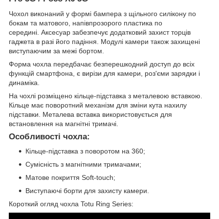
Чохол виконаний у формі бампера з щільного силікону по
бокам та матового, напівпрозорого пластика по
середині. Аксесуар забезпечує додатковий захист торців
гаджета в разі його падіння. Модулі камери також захищені
виступаючим за межі бортом.
Форма чохла передбачає безперешкодний доступ до всіх
функцій смартфона, є вирізи для камери, роз'єми зарядки і
динаміка.
На чохлі розміщено кільце-підставка з металевою вставкою.
Кільце має поворотний механізм для зміни кута нахилу
підставки. Металева вставка використовується для
встановлення на магнітні тримачі.
Особливості чохла:
Кільце-підставка з поворотом на 360;
Сумісність з магнітними тримачами;
Матове покриття Soft-touch;
Виступаючі борти для захисту камери.
Короткий огляд чохла Totu Ring Series: