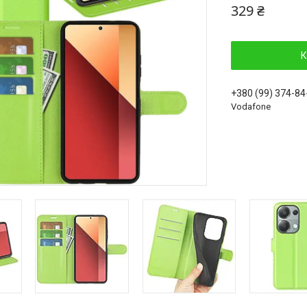
329 ₴
К
+380 (99) 374-84
Vodafone