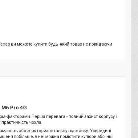
 Тепер ви можете купити будь-який товар не покидаючи
o M6 Pro 4G
рм-факторами. Перша перевага - повний захист корпусу і
і практичність чохла.
аманець або ж як горизонтальну підставку. Усередині
кишеня побільше, в неї можна помістити купюри або інші