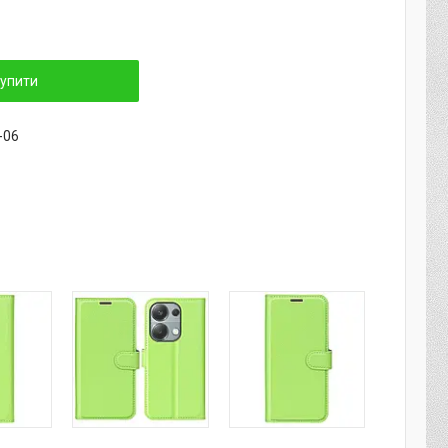
упити
-06