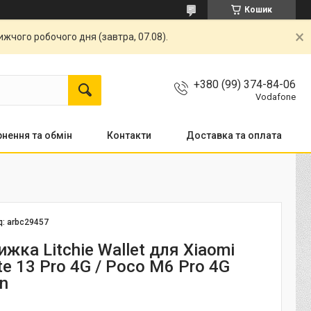
Кошик
жчого робочого дня (завтра, 07.08).
+380 (99) 374-84-06
Vodafone
нення та обмін
Контакти
Доставка та оплата
д:
arbc29457
жка Litchie Wallet для Xiaomi
e 13 Pro 4G / Poco M6 Pro 4G
en