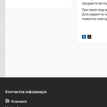
предмети які пі
При перегляді в
Для закриття чо
повністю повто