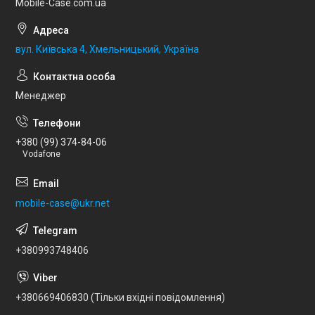
Mobile-Case.com.ua
вул. Київська 4, Хмельницький, Україна
Менеджер
+380 (99) 374-84-06
Vodafone
mobile-case@ukr.net
+380993748406
+380669406830 (Тільки вхідні повідомлення)