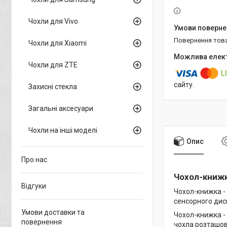
Чохли для Vivo
повернення тов
Чохли для Xiaomi
Чохли для ZTE
сайту.
Захисні стекла
Загальні аксесуари
Чохли на інші моделі
Опис
Про нас
Чохол-книжка
Відгуки
Чохол-книжка -
сенсорного дисп
Умови доставки та
Чохол-книжка -
повернення
чохла розташова