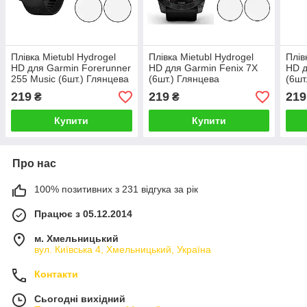
Плівка Mietubl Hydrogel
Плівка Mietubl Hydrogel
Плів
HD для Garmin Forerunner
HD для Garmin Fenix 7X
HD д
255 Music (6шт.) Глянцева
(6шт.) Глянцева
(6шт
219
219
219
₴
₴
Купити
Купити
Про нас
100% позитивних з 231 відгука за рік
Працює з 05.12.2014
м. Хмельницький
вул. Київська 4, Хмельницький, Україна
Контакти
Сьогодні вихідний