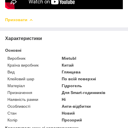
Приховати
Характеристики
Основні
Виробник
Mietubl
Країна виробник
Китай
Вид
Глянцева
Клейовий шар
По всій поверхні
Матеріал
Гідрогель
Призначення
Для Smart-годинників
Наявність рамки
Ні
Особливості
Анти-відбитки
Стан
Новий
Колір
Прозорий
Користувальницькі характеристики