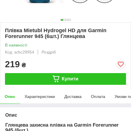
Плівка Mietubl Hydrogel HD для Garmin
Forerunner 945 (6шт.) Глянцева
В наявності
Код: arbc28954
Роздріб
219
₴
Купити
Опис
Характеристики
Доставка
Оплата
Умови п
Опис
Глянцева захисна плівка на Garmin Forerunner
945 (6шт.)