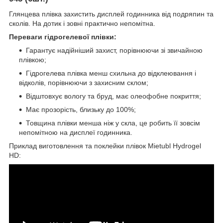
Глянцева плівка захистить дисплей годинника від подряпин та
сколів. На дотик і зовні практично непомітна.
Переваги гідрогелевої плівки:
Гарантує надійніший захист, порівнюючи зі звичайною
плівкою;
Гідрогелева плівка менш схильна до відклеювання і
відколів, порівнюючи з захисним склом;
Відштовхує вологу та бруд, має олеофобне покриття;
Має прозорість, близьку до 100%;
Товщина плівки менша ніж у скла, це робить її зовсім
непомітною на дисплеї годинника.
Приклад виготовлення та поклейки плівок Mietubl Hydrogel
HD: