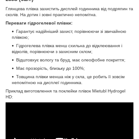
Глянцева плівка захистить дисплей годинника від подряпин та
сколів. На дотик і зовні практично непомітна.
Переваги гідрогелевої плівки:
Гарантує надійніший захист, порівнюючи зі звичайною
плівкою;
Гідрогелева плівка менш схильна до відклеювання і
відколів, порівнюючи з захисним склом;
Відштовхує вологу та бруд, має олеофобне покриття;
Має прозорість, близьку до 100%;
Товщина плівки менша ніж у скла, це робить її зовсім
непомітною на дисплеї годинника.
Приклад виготовлення та поклейки плівок Mietubl Hydrogel
HD: