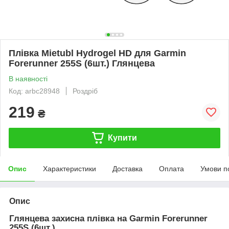
Плівка Mietubl Hydrogel HD для Garmin
Forerunner 255S (6шт.) Глянцева
В наявності
Код: arbc28948
Роздріб
219
₴
Купити
Опис
Характеристики
Доставка
Оплата
Умови п
Опис
Глянцева захисна плівка на Garmin Forerunner
255S
(6шт.)