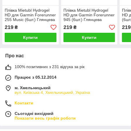
Плівка Mietubl Hydrogel
Плівка Mietubl Hydrogel
Плів
HD для Garmin Forerunner
HD для Garmin Forerunner
HD д
255 Music (6шт.) Глянцева
945 (6шт.) Глянцева
(6шт
219
219
219
₴
₴
Купити
Купити
Про нас
100% позитивних з 231 відгука за рік
Працює з 05.12.2014
м. Хмельницький
вул. Київська 4, Хмельницький, Україна
Контакти
Сьогодні вихідний
Показати весь графік роботи