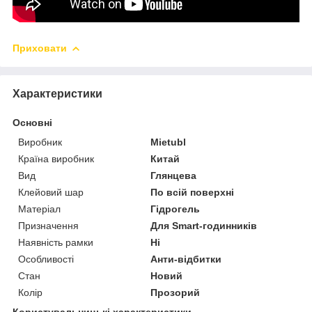
Приховати
Характеристики
Основні
Виробник
Mietubl
Країна виробник
Китай
Вид
Глянцева
Клейовий шар
По всій поверхні
Матеріал
Гідрогель
Призначення
Для Smart-годинників
Наявність рамки
Ні
Особливості
Анти-відбитки
Стан
Новий
Колір
Прозорий
Користувальницькі характеристики