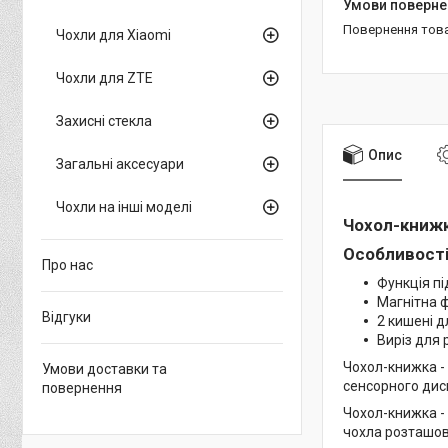
повернення тов
Чохли для Xiaomi
Чохли для ZTE
Захисні стекла
Опис
Загальні аксесуари
Чохли на інші моделі
Чохол-книжка
Особливості
Про нас
Функція пі
Магнітна 
Відгуки
2 кишені дл
Виріз для 
Чохол-книжка -
Умови доставки та
сенсорного дисп
повернення
Чохол-книжка -
чохла розташова