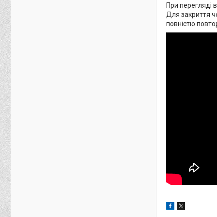
При перегляді в
Для закриття ч
повністю повто