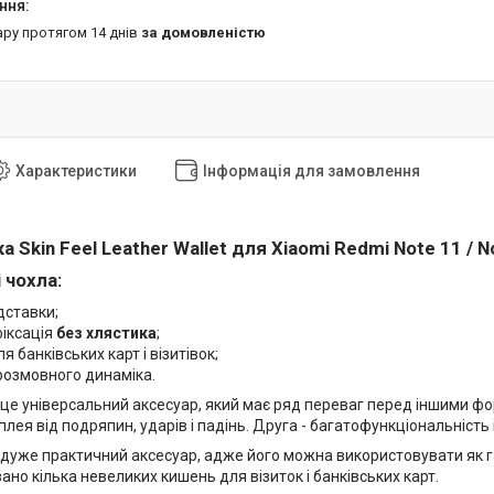
ару протягом 14 днів
за домовленістю
Характеристики
Інформація для замовлення
 Skin Feel Leather Wallet для Xiaomi Redmi Note 11 / N
 чохла:
дставки;
фіксація
без хлястика
;
я банківських карт і візитівок;
розмовного динаміка.
 це універсальний аксесуар, який має ряд переваг перед іншими фо
лея від подряпин, ударів і падінь. Друга - багатофункціональність 
 дуже практичний аксесуар, адже його можна використовувати як г
но кілька невеликих кишень для візиток і банківських карт.