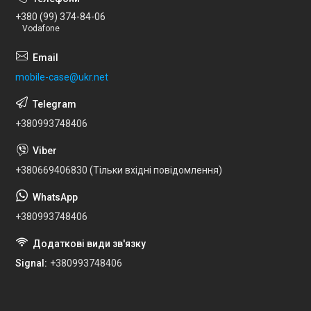
+380 (99) 374-84-06
Vodafone
mobile-case@ukr.net
+380993748406
+380669406830 (Тільки вхідні повідомлення)
+380993748406
Signal
+380993748406