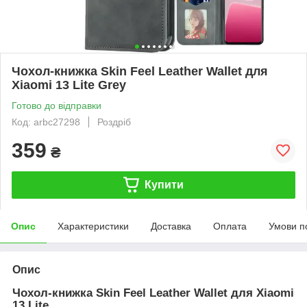
Чохол-книжка Skin Feel Leather Wallet для
Xiaomi 13 Lite Grey
Готово до відправки
Код: arbc27298
Роздріб
359
₴
Купити
Опис
Характеристики
Доставка
Оплата
Умови п
Опис
Чохол-книжка Skin Feel Leather Wallet для Xiaomi
13 Lite