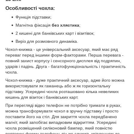
Особливості чохла:
Функція підставки;
Магнітна фіксація
без хлястика
;
2 кишені для банківських карт і візитівок;
Виріз для розмовного динаміка.
Чохол-книжка - це універсальний аксесуар, який має ряд
переваг перед іншими форм-факторами. Перша перевага -
повний захист корпусу і сенсорного дисплея від подряпин,
ударів і падінь. Друга - багатофункціональність і практичність
чохла.
Чохол-книжка - дуже практичний аксесуар, адже його можна
використовувати як гаманець або ж як горизонтальну
підставку. Усередині чохла розташовано кілька невеликих
кишень для візиток і банківських карт.
При перегляді відео телефон не потрібно тримати в руках,
можна трансформувати чохол в зручну підставку і просто
поставити його на стіл. Для закриття чохла передбачено
магніт, який запобігає випадковим відкриттям. Усередині
чохла розміщений силіконовий бампер, який повністю
повторює форму телефону, він же служить кріпленням до